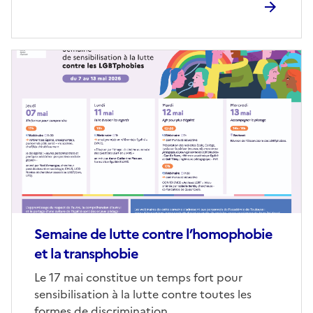
Image
de
couverture
(conseillée)
Semaine de lutte contre l’homophobie
et la transphobie
Corps
Le 17 mai constitue un temps fort pour
sensibilisation à la lutte contre toutes les
formes de discrimination