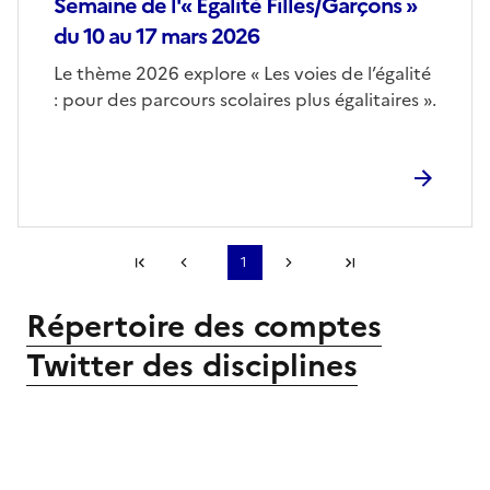
Semaine de l'« Égalité Filles/Garçons »
du 10 au 17 mars 2026
Corps
Le thème 2026 explore « Les voies de l’égalité
: pour des parcours scolaires plus égalitaires ».
Première page
1
Page précédente
Page suivante
Dernière page
Répertoire des comptes
S'abonner à Accordéon
Twitter des disciplines
Image