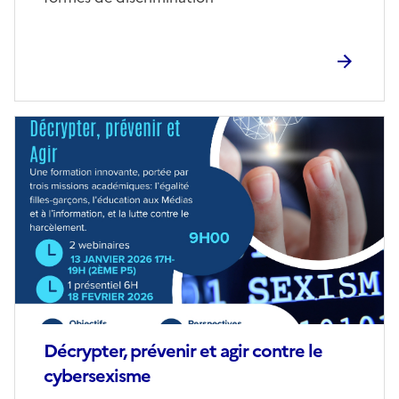
Image
de
couverture
(conseillée)
Décrypter, prévenir et agir contre le
cybersexisme