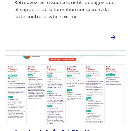
Corps
Retrouvez les ressources, outils pédagogiques
et supports de la formation consacrée à la
lutte contre le cybersexisme.
Image
de
couverture
(conseillée)