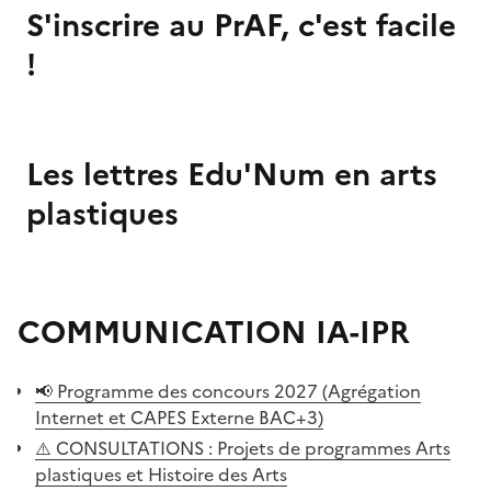
S'inscrire au PrAF, c'est facile
!
Image
de
Les lettres Edu'Num en arts
couverture
(conseillée)
plastiques
Image
de
COMMUNICATION IA-IPR
couverture
(conseillée)
📢 Programme des concours 2027 (Agrégation
Internet et CAPES Externe BAC+3)
⚠️ CONSULTATIONS : Projets de programmes Arts
plastiques et Histoire des Arts