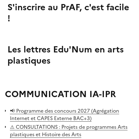
S'inscrire au PrAF, c'est facile
!
Image
de
Les lettres Edu'Num en arts
couverture
(conseillée)
plastiques
Image
de
COMMUNICATION IA-IPR
couverture
(conseillée)
📢 Programme des concours 2027 (Agrégation
Internet et CAPES Externe BAC+3)
⚠️ CONSULTATIONS : Projets de programmes Arts
plastiques et Histoire des Arts