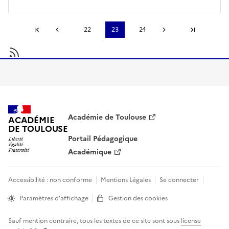
Première page
22
23
24
Page précédente
Page suivante
Dernière pag
S'abonner à
Académie de Toulouse
ACADÉMIE
DE TOULOUSE
Portail Pédagogique
Académique
Accessibilité : non conforme
Mentions Légales
Se connecter
Paramètres d'affichage
Gestion des cookies
Sauf mention contraire, tous les textes de ce site sont sous
license