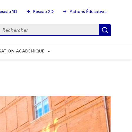
éseau 1D
Réseau 2D
Actions Éducatives
echercher
Rechercher
Recherch
SATION ACADÉMIQUE