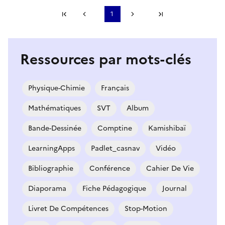
Première page
1
Page précédente
Page suivante
Dernière page
S'abonner à Accordéon
Ressources par mots-clés
Physique-Chimie
Français
Mathématiques
SVT
Album
Bande-Dessinée
Comptine
Kamishibaï
LearningApps
Padlet_casnav
Vidéo
Bibliographie
Conférence
Cahier De Vie
Diaporama
Fiche Pédagogique
Journal
Livret De Compétences
Stop-Motion