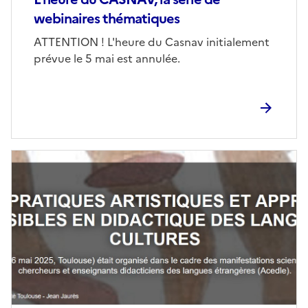
webinaires thématiques
Corps
ATTENTION ! L'heure du Casnav initialement
prévue le 5 mai est annulée.
Image
de
couverture
(conseillée)