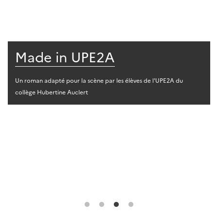
Made in UPE2A
Un roman adapté pour la scène par les élèves de l'UPE2A du
collège Hubertine Auclert