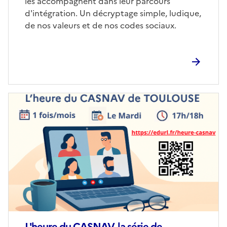
les accompagnent dans leur parcours
d'intégration. Un décryptage simple, ludique,
de nos valeurs et de nos codes sociaux.
Image
de
couverture
(conseillée)
L'heure du CASNAV, la série de