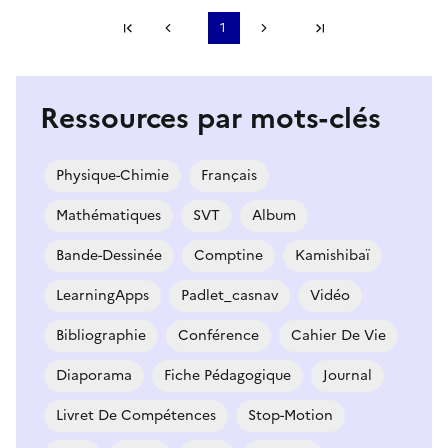
Première page
1
Page précédente
Page suivante
Dernière page
S'abonner à Accordéon
Ressources par mots-clés
Physique-Chimie
Français
Mathématiques
SVT
Album
Bande-Dessinée
Comptine
Kamishibaï
LearningApps
Padlet_casnav
Vidéo
Bibliographie
Conférence
Cahier De Vie
Diaporama
Fiche Pédagogique
Journal
Livret De Compétences
Stop-Motion