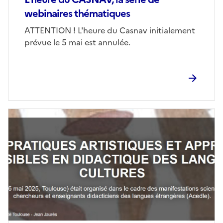
webinaires thématiques
Corps
ATTENTION ! L'heure du Casnav initialement
prévue le 5 mai est annulée.
Image
de
couverture
(conseillée)