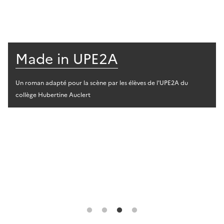
Made in UPE2A
Un roman adapté pour la scène par les élèves de l'UPE2A du
collège Hubertine Auclert