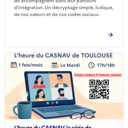
les accompagnent dans leur parcours
d'intégration. Un décryptage simple, ludique,
de nos valeurs et de nos codes sociaux.
Image
de
couverture
(conseillée)
L'heure du CASNAV, la série de