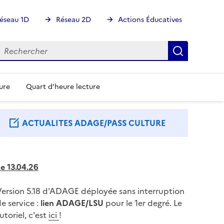
éseau 1D
Réseau 2D
Actions Éducatives
echercher
Rechercher
Recherch
ure
Quart d'heure lecture
ACTUALITES ADAGE/PASS CULTURE
e 13.04.26
Version 5.18 d'ADAGE déployée sans interruption
e service :
lien ADAGE/LSU
pour le 1er degré. Le
utoriel, c'est
ici
!