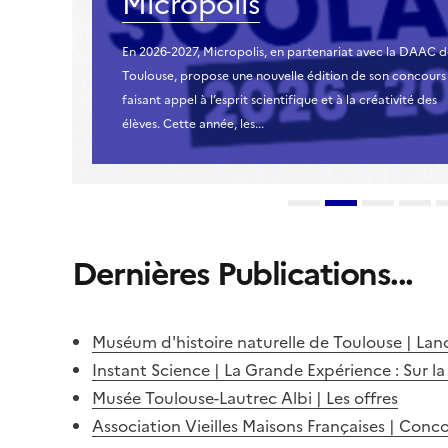
Micropolis
En 2026-2027, Micropolis, en partenariat avec la DAAC 
Toulouse, propose une nouvelle édition de son concours
faisant appel à l’esprit scientifique et à la créativité des
élèves. Cette année, les...
Dernières Publications...
Muséum d'histoire naturelle de Toulouse | La
Instant Science | La Grande Expérience : Sur la 
Musée Toulouse-Lautrec Albi | Les offres
Association Vieilles Maisons Françaises | Conco