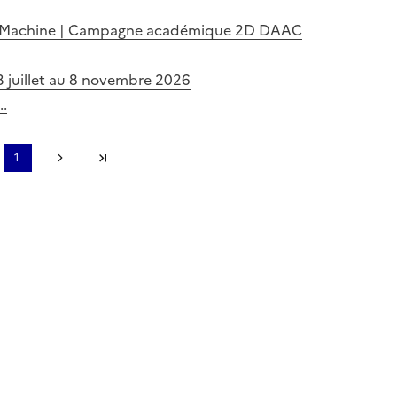
e La Machine | Campagne académique 2D DAAC
3 juillet au 8 novembre 2026
..
page
1
récédente
Page suivante
Dernière page