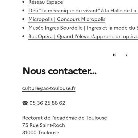
Réseau Espace
Défi "La mécanique du vivant" à la Halle d
Micropolis | Concours Micropolis
Musée Ingres Bourdelle | Ingres et la mode du 
Bus Opéra | Quand l'élève s'approrie un opéra.
Première 
Page p
...
Nous contacter...
S'abonner à Accordéon
culture@ac-toulouse.fr
☎
05 36 25 88 62
Rectorat de l'académie de Toulouse
75 Rue Saint-Roch
31000 Toulouse