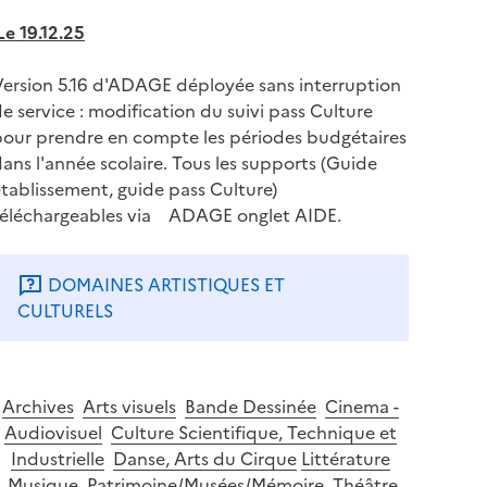
Le 19.12.25
Version 5.16 d'ADAGE déployée sans interruption
e service : modification du suivi pass Culture
pour prendre en compte les périodes budgétaires
ans l'année scolaire. Tous les supports (Guide
tablissement, guide pass Culture)
Musée Ingres Bourdelle |
téléchargeables via ADAGE onglet AIDE.
Ingres et la mode du 3
DOMAINES ARTISTIQUES ET
juillet au 8 novembre
CULTURELS
2026
Archives
Arts visuels
Bande Dessinée
Cinema -
Audiovisuel
Culture Scientifique, Technique et
Industrielle
Danse, Arts du Cirque
Littérature
Musique
Patrimoine/Musées/Mémoire
Théâtre