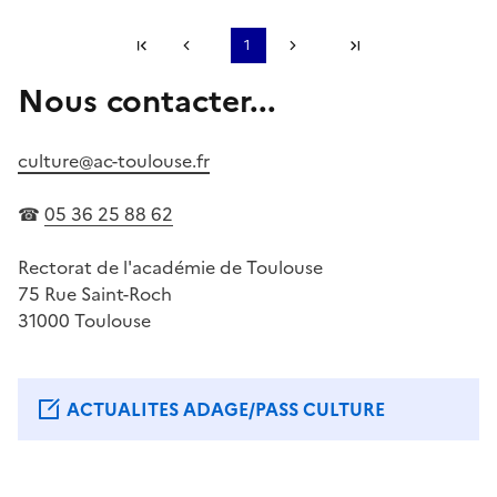
Première page
1
Page précédente
Page suivante
Dernière page
Nous contacter...
S'abonner à Accordéon
culture@ac-toulouse.fr
☎
05 36 25 88 62
Rectorat de l'académie de Toulouse
75 Rue Saint-Roch
31000 Toulouse
ACTUALITES ADAGE/PASS CULTURE