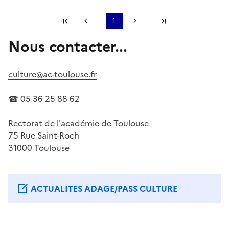
Première page
1
Page précédente
Page suivante
Dernière page
Nous contacter...
S'abonner à Accordéon
culture@ac-toulouse.fr
☎
05 36 25 88 62
Rectorat de l'académie de Toulouse
75 Rue Saint-Roch
31000 Toulouse
ACTUALITES ADAGE/PASS CULTURE