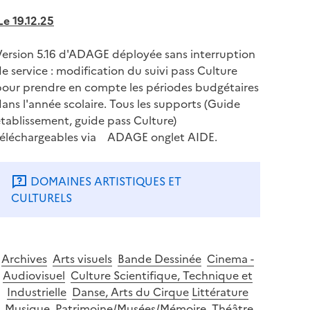
Le 19.12.25
Version 5.16 d'ADAGE déployée sans interruption
e service : modification du suivi pass Culture
pour prendre en compte les périodes budgétaires
ans l'année scolaire. Tous les supports (Guide
tablissement, guide pass Culture)
Musée Ingres Bourdelle |
téléchargeables via ADAGE onglet AIDE.
Ingres et la mode du 3
DOMAINES ARTISTIQUES ET
juillet au 8 novembre
CULTURELS
2026
Archives
Arts visuels
Bande Dessinée
Cinema -
Audiovisuel
Culture Scientifique, Technique et
Industrielle
Danse, Arts du Cirque
Littérature
Musique
Patrimoine/Musées/Mémoire
Théâtre