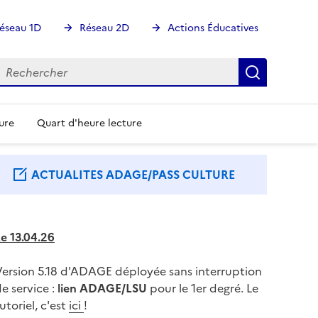
éseau 1D
Réseau 2D
Actions Éducatives
echercher
Rechercher
Recherch
ure
Quart d'heure lecture
ACTUALITES ADAGE/PASS CULTURE
e 13.04.26
Version 5.18 d'ADAGE déployée sans interruption
e service :
lien ADAGE/LSU
pour le 1er degré. Le
utoriel, c'est
ici
!