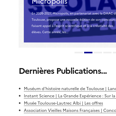
Micropolis
En 2026-2027, Micropolis, en partenariat avec la DAAC 
Toulouse, propose une nouvelle édition de son concours
faisant appel à l’esprit scientifique et à la créativité des
élèves. Cette année, les...
Dernières Publications...
Muséum d'histoire naturelle de Toulouse | La
Instant Science | La Grande Expérience : Sur la 
Musée Toulouse-Lautrec Albi | Les offres
Association Vieilles Maisons Françaises | Conco