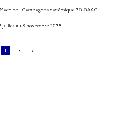
e La Machine | Campagne académique 2D DAAC
3 juillet au 8 novembre 2026
..
page
1
récédente
Page suivante
Dernière page