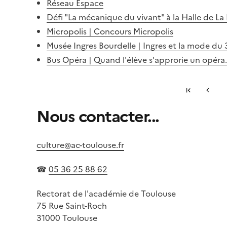
Réseau Espace
Défi "La mécanique du vivant" à la Halle d
Micropolis | Concours Micropolis
Musée Ingres Bourdelle | Ingres et la mode du 
Bus Opéra | Quand l'élève s'approrie un opéra.
Première 
Page p
...
Nous contacter...
S'abonner à Accordéon
culture@ac-toulouse.fr
☎
05 36 25 88 62
Rectorat de l'académie de Toulouse
75 Rue Saint-Roch
31000 Toulouse