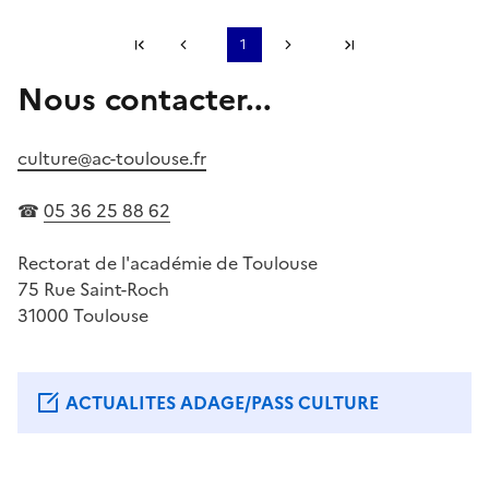
Première page
1
Page précédente
Page suivante
Dernière page
Nous contacter...
S'abonner à Accordéon
culture@ac-toulouse.fr
☎
05 36 25 88 62
Rectorat de l'académie de Toulouse
75 Rue Saint-Roch
31000 Toulouse
ACTUALITES ADAGE/PASS CULTURE