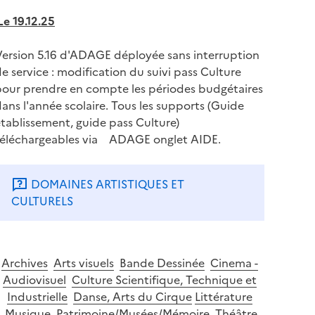
Le 19.12.25
Version 5.16 d'ADAGE déployée sans interruption
e service : modification du suivi pass Culture
pour prendre en compte les périodes budgétaires
ans l'année scolaire. Tous les supports (Guide
tablissement, guide pass Culture)
Musée Ingres Bourdelle |
téléchargeables via ADAGE onglet AIDE.
Ingres et la mode du 3
DOMAINES ARTISTIQUES ET
juillet au 8 novembre
CULTURELS
2026
Archives
Arts visuels
Bande Dessinée
Cinema -
Audiovisuel
Culture Scientifique, Technique et
Industrielle
Danse, Arts du Cirque
Littérature
Musique
Patrimoine/Musées/Mémoire
Théâtre