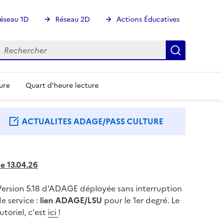
éseau 1D
Réseau 2D
Actions Éducatives
echercher
Rechercher
Recherch
ure
Quart d'heure lecture
ACTUALITES ADAGE/PASS CULTURE
e 13.04.26
Version 5.18 d'ADAGE déployée sans interruption
e service :
lien ADAGE/LSU
pour le 1er degré. Le
utoriel, c'est
ici
!