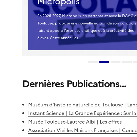
Micropolis
En 2026-2027, Micropolis, en partenariat avec la DAAC 
Toulouse, propose une nouvelle édition de son concours
faisant appel à l’esprit scientifique et à la créativité des
élèves. Cette année, les...
Dernières Publications...
Muséum d'histoire naturelle de Toulouse | La
Instant Science | La Grande Expérience : Sur la 
Musée Toulouse-Lautrec Albi | Les offres
Association Vieilles Maisons Françaises | Conco