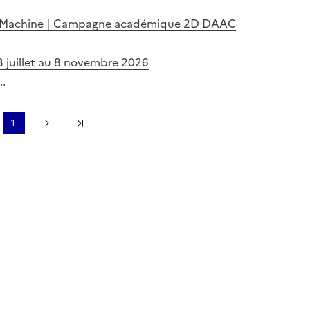
e La Machine | Campagne académique 2D DAAC
3 juillet au 8 novembre 2026
..
page
1
récédente
Page suivante
Dernière page