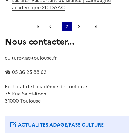
Les archives sortent du silence | Campagne
académique 2D DAAC
Première page
2
Page précédente
Page suivante
Dernière page
Nous contacter...
S'abonner à Accordéon
culture@ac-toulouse.fr
☎
05 36 25 88 62
Rectorat de l'académie de Toulouse
75 Rue Saint-Roch
31000 Toulouse
ACTUALITES ADAGE/PASS CULTURE