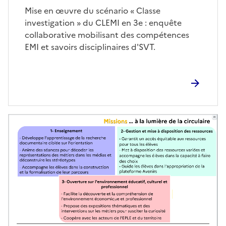
Corps
Mise en œuvre du scénario « Classe
investigation » du CLEMI en 3e : enquête
collaborative mobilisant des compétences
EMI et savoirs disciplinaires d'SVT.
Image
de
couverture
(conseillée)