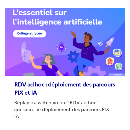
Image
de
couverture
(conseillée)
RDV ad hoc : déploiement des parcours
PIX et IA
Corps
Replay du webinaire du "RDV ad hoc"
consacré au déploiement des parcours PIX
IA.