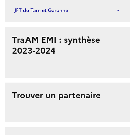
JFT du Tarn et Garonne
S'abonner à Accordéon
TraAM EMI : synthèse
2023-2024
Image
de
couverture
(conseillée)
Trouver un partenaire
Image
de
couverture
(conseillée)