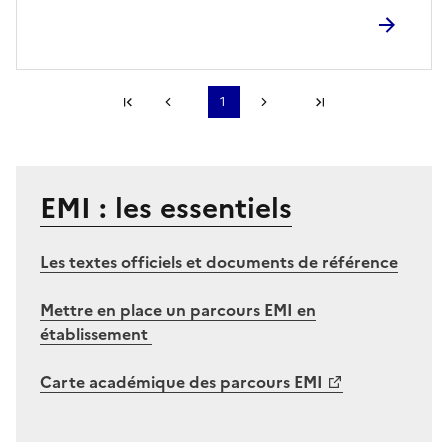
Première page
1
Page précédente
Page suivante
Dernière page
S'abonner à Accordéon
EMI : les essentiels
Les textes officiels et documents de référence
Mettre en place un parcours EMI en
établissement
Carte académique des parcours EMI