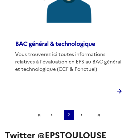
BAC général & technologique
Vous trouverez ici toutes informations
relatives à l'évaluation en EPS au BAC général
et technologique (CCF & Ponctuel)
Première page
2
Page précédente
Page suivante
Dernière page
Twitter @EPSTOULOUSE
S'abonner à Accordéon