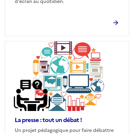
d'écran au quotidien.
Image
de
couverture
(conseillée)
La presse : tout un débat !
Corps
Un projet pédagogique pour faire débattre