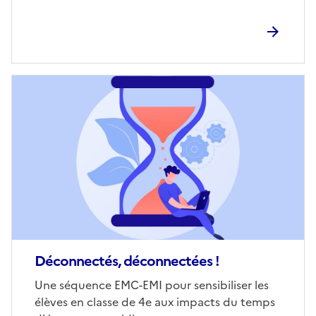
Image
de
couverture
(conseillée)
Déconnectés, déconnectées !
Corps
Une séquence EMC-EMI pour sensibiliser les
élèves en classe de 4e aux impacts du temps