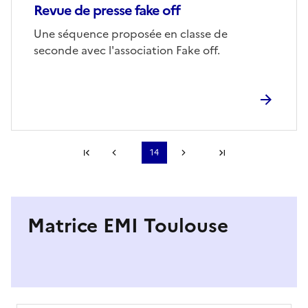
Revue de presse fake off
Corps
Une séquence proposée en classe de
seconde avec l'association Fake off.
Première page
14
Page précédente
Page suivante
Dernière page
S'abonner à Accordéon
Matrice EMI Toulouse
Image
de
couverture