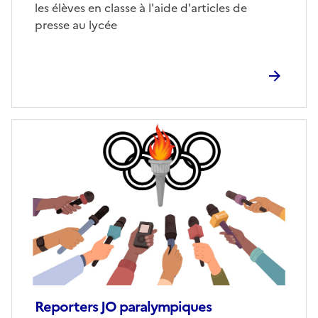
les élèves en classe à l'aide d'articles de
presse au lycée
Image
de
couverture
(conseillée)
Reporters JO paralympiques