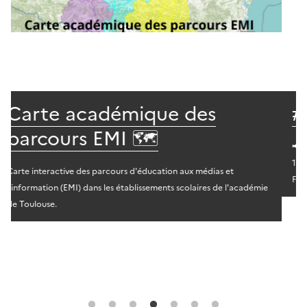
#Zéro cliché 🧑👧🎥
📢 25 novembre : Ouverture des inscriptions au concours. 📢 Lundi
1er décembre 2025 à 17h : Webinaire de présentation 📢 10 avril :
Fin d’inscription au concours 📢 20 mai : Palmarès national