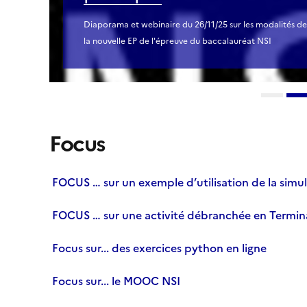
Diaporama et webinaire du 26/11/25 sur les modalités de
la nouvelle EP de l'épreuve du baccalauréat NSI
Focus
FOCUS … sur un exemple d’utilisation de la simul
FOCUS … sur une activité débranchée en Termin
Focus sur... des exercices python en ligne
Focus sur... le MOOC NSI