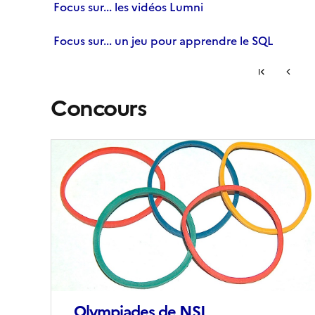
Focus sur... les vidéos Lumni
Focus sur... un jeu pour apprendre le SQL
Première 
Page p
...
Concours
S'abonner à Accordéon
Image
de
couverture
(conseillée)
Olympiades de NSI