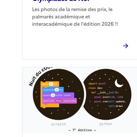
Corps
Les photos de la remise des prix, le
palmarès académique et
interacadémique de l'édition 2026 !!
Image
de
couverture
(conseillée)