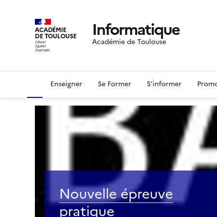
Informatique
ACADÉMIE
DE TOULOUSE
Académie de Toulouse
Enseigner
Se Former
S'informer
Promo
Nouvelle épreuve
pratique