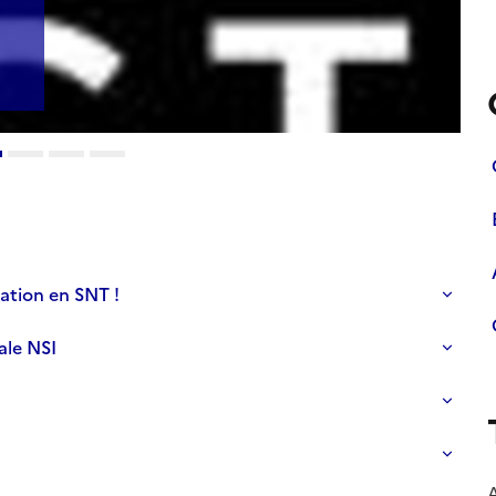
S
ation en SNT !
ale NSI
S
A