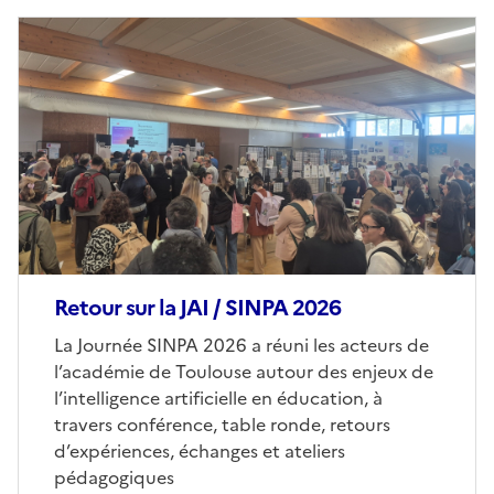
Image
de
couverture
(conseillée)
Retour sur la JAI / SINPA 2026
Corps
La Journée SINPA 2026 a réuni les acteurs de
l’académie de Toulouse autour des enjeux de
l’intelligence artificielle en éducation, à
travers conférence, table ronde, retours
d’expériences, échanges et ateliers
pédagogiques