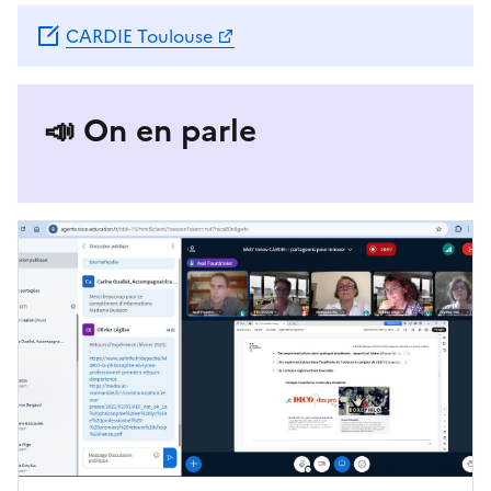
CARDIE Toulouse
📣 On en parle
Image
de
couverture
(conseillée)