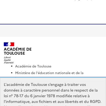
ACADÉMIE DE
TOULOUSE
Académie de Toulouse
Ministère de l'éducation nationale et de la
jeunesse
L'académie de Toulouse s’engage à traiter vos
Ministère de l'enseignement supérieur et de la
données à caractère personnel dans le respect de la
recherche
loi n° 78-17 du 6 janvier 1978 modifiée relative à
Portail Pédagogique Académique
l'informatique, aux fichiers et aux libertés et du RGPD.