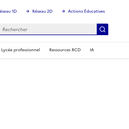
éseau 1D
Réseau 2D
Actions Éducatives
echercher
Rechercher
Recherch
Lycée professionnel
Ressources RCD
IA