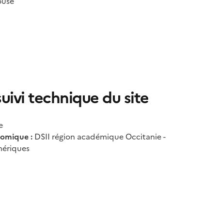
ouse
uivi technique du site
e
omique :
DSII région académique Occitanie -
ériques