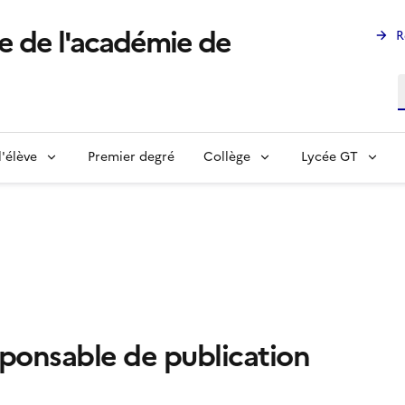
e de l'académie de
R
R
l'élève
Premier degré
Collège
Lycée GT
sponsable de publication