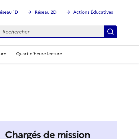
éseau 1D
Réseau 2D
Actions Éducatives
echercher
Rechercher
Recherch
ure
Quart d'heure lecture
Chargés de mission