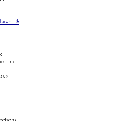
Flaran
x
rimoine
 aux
lections