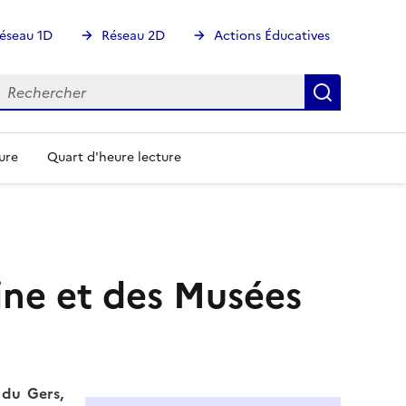
éseau 1D
Réseau 2D
Actions Éducatives
echercher
Rechercher
Recherch
ure
Quart d'heure lecture
ne et des Musées
 du Gers,