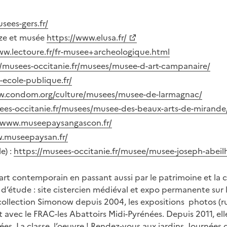
ees-gers.fr/
uze et musée
https://www.elusa.fr/
ww.lectoure.fr/fr-musee+archeologique.html
//musees-occitanie.fr/musees/musee-d-art-campanaire/
ecole-publique.fr/
w.condom.org/culture/musees/musee-de-larmagnac/
ees-occitanie.fr/musees/musee-des-beaux-arts-de-mirande
//www.museepaysangascon.fr/
w.museepaysan.fr/
e) :
https://musees-occitanie.fr/musee/musee-joseph-abeil
art contemporain en passant aussi par le patrimoine et la 
s d’étude : site cistercien médiéval et expo permanente sur 
collection Simonow depuis 2004, les expositions photos (rur
avec le FRAC-les Abattoirs Midi-Pyrénées. Depuis 2011, ell
es, La classe, l’oeuvre ! Rendez-vous aux jardins, Journées 