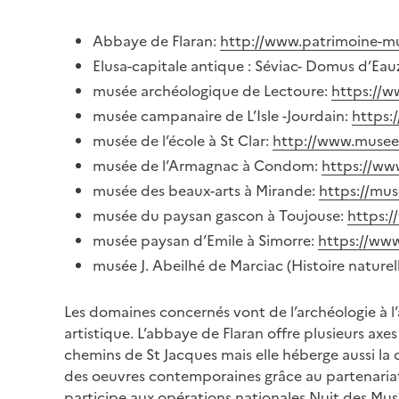
Abbaye de Flaran:
http://www.patrimoine-mus
Elusa-capitale antique : Séviac- Domus d’Ea
musée archéologique de Lectoure:
https://w
musée campanaire de L’Isle -Jourdain:
https:
musée de l’école à St Clar:
http://www.musee-
musée de l’Armagnac à Condom:
https://ww
musée des beaux-arts à Mirande:
https://mus
musée du paysan gascon à Toujouse:
https:
musée paysan d’Emile à Simorre:
https://ww
musée J. Abeilhé de Marciac (Histoire naturell
Les domaines concernés vont de l’archéologie à l’
artistique. L’abbaye de Flaran offre plusieurs axe
chemins de St Jacques mais elle héberge aussi la 
des oeuvres contemporaines grâce au partenariat 
participe aux opérations nationales Nuit des Musé