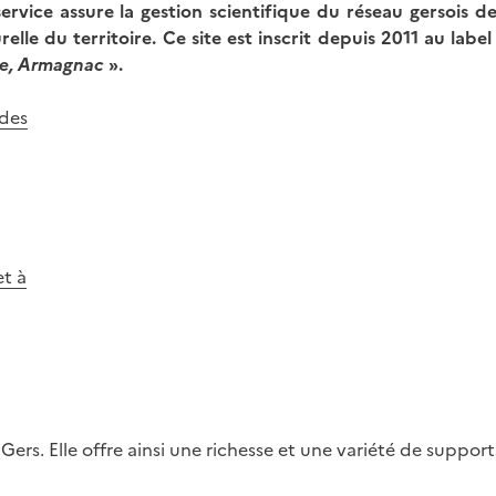
rvice assure la gestion scientifique du réseau gersois des
relle du territoire. Ce site est inscrit depuis 2011 au labe
ïse, Armagnac
».
 des
Image
et à
rs. Elle offre ainsi une richesse et une variété de support