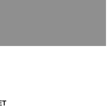
Image
ET