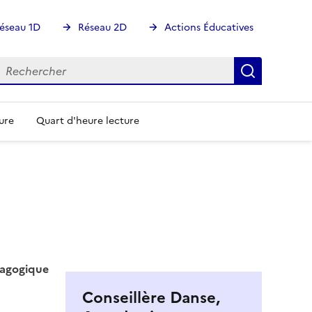
éseau 1D
Réseau 2D
Actions Éducatives
echercher
Rechercher
Recherch
ure
Quart d'heure lecture
agogique
Conseillère Danse,