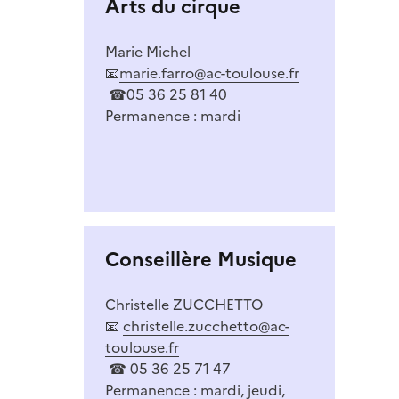
Arts du cirque
Marie Michel
📧
marie.farro@ac-toulouse.fr
☎05 36 25 81 40
Permanence : mardi
Conseillère Musique
Christelle ZUCCHETTO
📧
christelle.zucchetto@ac-
toulouse.fr
☎ 05 36 25 71 47
Permanence : mardi, jeudi,