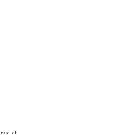
ique et
Image