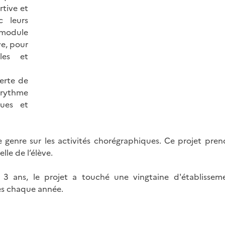
rtive et
c leurs
 module
e, pour
les et
erte de
e rythme
ques et
de genre sur les activités chorégraphiques. Ce projet pren
lle de l’élève.
 ans, le projet a touché une vingtaine d'établissem
es chaque année.