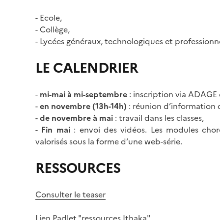
- Ecole,
- Collège,
- Lycées généraux, technologiques et professionne
LE CALENDRIER
-
mi-mai à mi-septembre
: inscription via ADAGE
-
en novembre (13h-14h)
: réunion d’information 
-
de novembre à mai
: travail dans les classes,
-
Fin mai
: envoi des vidéos. Les modules chorég
valorisés sous la forme d’une web-série.
RESSOURCES
Consulter le teaser
Lien Padlet "ressources Ithaka"