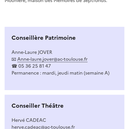
Mounière, maison des Mémoires de Septfonds.
Conseillère Patrimoine
Anne-Laure JOVER
📧
Anne-laure.jover@ac-toulouse.fr
☎ 05 36 25 81 47
Permanence : mardi, jeudi matin (semaine A)
Conseiller Théâtre
Hervé CADEAC
herve.cadeac@ac-toulouse.fr