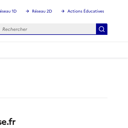
éseau 1D
Réseau 2D
Actions Éducatives
echercher
Rechercher
Recherch
e.fr