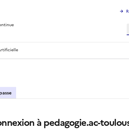
R
ontinue
R
tificielle
 passe
nnexion à pedagogie.ac-toulous