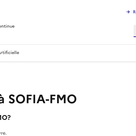
R
ontinue
R
tificielle
à SOFIA-FMO
MO?
vre.