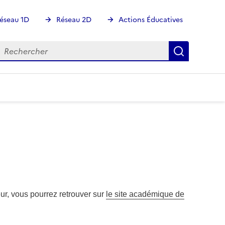
éseau 1D
Réseau 2D
Actions Éducatives
echercher
Rechercher
Recherch
ur, vous pourrez retrouver sur
le site académique de