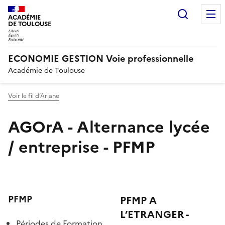
Recherc
ACADÉMIE
DE TOULOUSE
ECONOMIE GESTION Voie professionnelle
Académie de Toulouse
Voir le fil d’Ariane
AGOrA - Alternance lycée
/ entreprise - PFMP
PFMP
PFMP A
L’ETRANGER -
Périodes de Formation