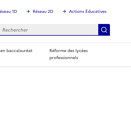
éseau 1D
Réseau 2D
Actions Éducatives
echercher
Rechercher
Recherch
 en baccalauréat
Réforme des lycées
professionnels