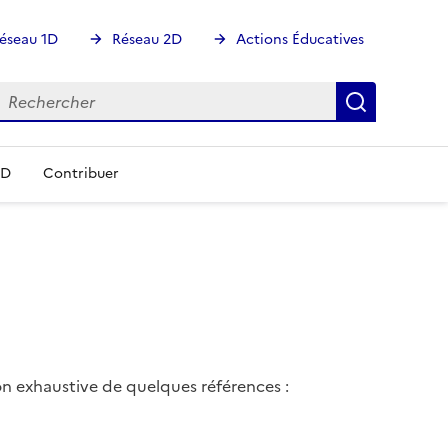
éseau 1D
Réseau 2D
Actions Éducatives
echercher
Rechercher
Recherch
DD
Contribuer
non exhaustive de quelques références :