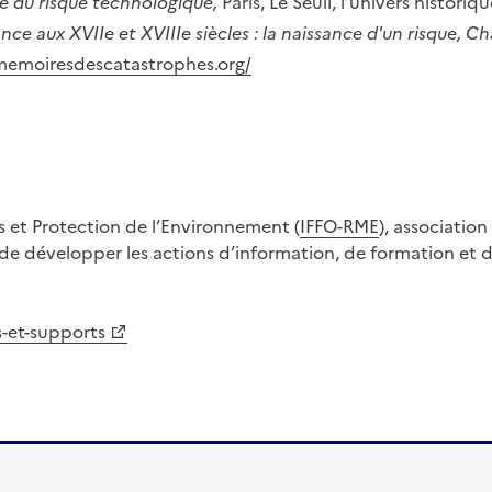
ire du risque technologique,
Paris, Le Seuil, l’univers historiq
ce aux XVIIe et XVIIIe siècles : la naissance d'un risque
,
Cha
/memoiresdescatastrophes.org/
s et Protection de l’Environnement (
IFFO-RME
), association
 de développer les actions d’information, de formation et 
s-et-supports