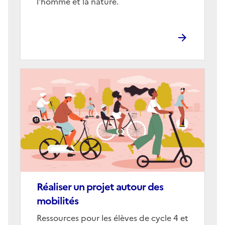
l'homme et la nature.
Image
de
couverture
(conseillée)
Réaliser un projet autour des
mobilités
Corps
Ressources pour les élèves de cycle 4 et