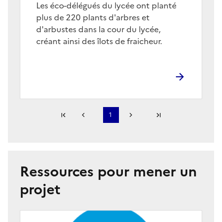
Corps
Les éco-délégués du lycée ont planté
plus de 220 plants d'arbres et
d'arbustes dans la cour du lycée,
créant ainsi des îlots de fraicheur.
Première page
1
Page précédente
Page suivante
Dernière page
S'abonner à Accordéon
Ressources pour mener un
projet
Image