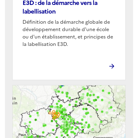
E3D : de la démarche vers la
labellisation
Corps
Définition de la démarche globale de
développement durable d'une école
ou d'un établissement, et principes de
la labellisation E3D.
Image
de
couverture
(conseillée)