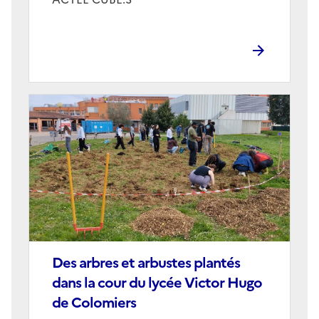
Image
de
couverture
(conseillée)
Des arbres et arbustes plantés
dans la cour du lycée Victor Hugo
de Colomiers