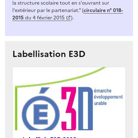
la structure scolaire tout en s'ouvrant sur
l'extérieur par le partenariat." (
circulaire n° 018-
2015
du 4 février 2015
).
Labellisation E3D
Image
de
couverture
(conseillée)