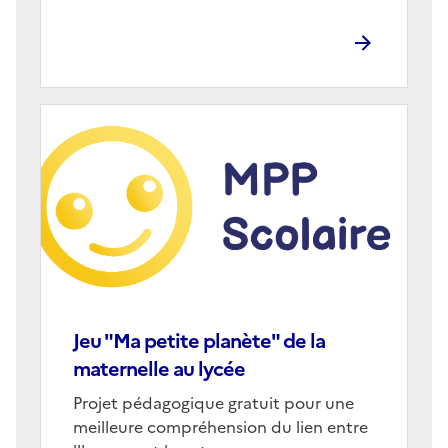
Image
de
couverture
(conseillée)
Jeu "Ma petite planète" de la
maternelle au lycée
Corps
Projet pédagogique gratuit pour une
meilleure compréhension du lien entre