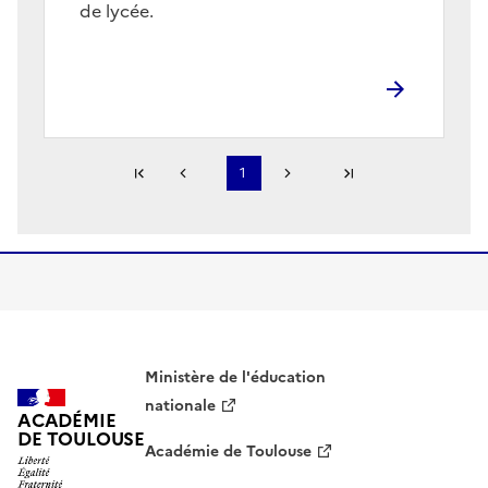
de lycée.
Première page
1
Page précédente
Page suivante
Dernière page
S'abonner à Accordéon
Ministère de l'éducation
nationale
ACADÉMIE
DE TOULOUSE
Académie de Toulouse