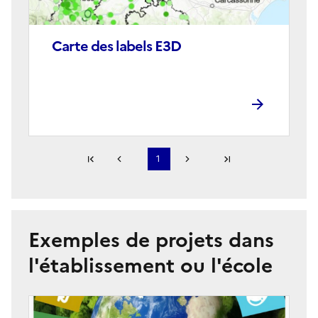
Carte des labels E3D
Corps
Première page
1
Page précédente
Page suivante
Dernière page
S'abonner à Accordéon
Exemples de projets dans
l'établissement ou l'école
Image