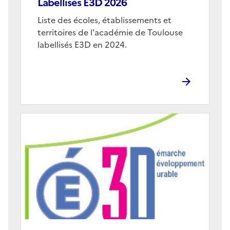
Labellisés E3D 2026
Corps
Liste des écoles, établissements et
territoires de l'académie de Toulouse
labellisés E3D en 2024.
Image
de
couverture
(conseillée)