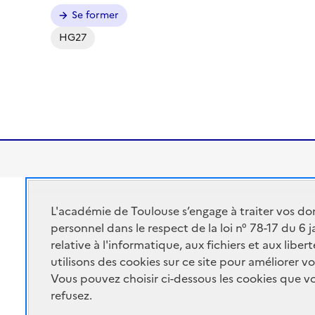
Se former
HG27
Académie de Toulouse
L'académie de Toulouse s’engage à traiter vos do
ACADÉMIE DE
Ministère de l'éducatio
personnel dans le respect de la loi n° 78-17 du 6 
TOULOUSE
relative à l'informatique, aux fichiers et aux libe
Ministère de l'enseigne
utilisons des cookies sur ce site pour améliorer vo
Portail Pédagogique A
Vous pouvez choisir ci-dessous les cookies que 
refusez.