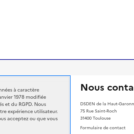
Nous conta
nnées à caractère
n nationale et de la jeunesse
janvier 1978 modifiée
rtés et du RGPD. Nous
ment supérieur et de la recherche
DSDEN de la Haut-Garon
tre expérience utilisateur.
75 Rue Saint-Roch
cadémique
vous acceptez ou que vous
31400 Toulouse
Formulaire de contact