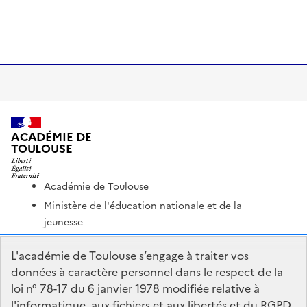
ACADÉMIE DE
TOULOUSE
Académie de Toulouse
Ministère de l'éducation nationale et de la
jeunesse
Ministère de l'enseignement supérieur et de la
L'académie de Toulouse s’engage à traiter vos
recherche
données à caractère personnel dans le respect de la
Portail Pédagogique Académique
loi n° 78-17 du 6 janvier 1978 modifiée relative à
Nous contacter
l'informatique, aux fichiers et aux libertés et du RGPD.