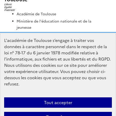
Académie de Toulouse
Ministère de l'éducation nationale et de la
jeunesse
Ministère de l'enseignement supérieur et de la
L'académie de Toulouse s’engage à traiter vos
recherche
données à caractère personnel dans le respect de la
Portail Pédagogique Académique
loi n° 78-17 du 6 janvier 1978 modifiée relative à
Nous contacter
l'informatique, aux fichiers et aux libertés et du RGPD.
Nous utilisons des cookies sur ce site pour améliorer
votre expérience utilisateur. Vous pouvez choisir ci-
DSDEN du Lot
dessous les cookies que vous acceptez ou que vous
1 place Jean-Jacques Chapou
refusez.
46000 Cahors
Formulaire de contact
Tout accepter
Accessibilité : non conforme
Mentions Légales
Connexion