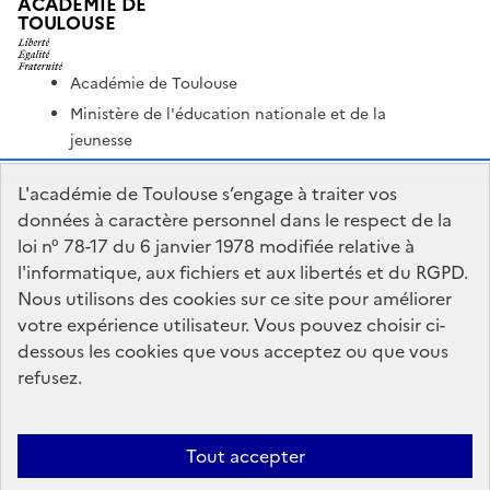
ACADÉMIE DE
TOULOUSE
Académie de Toulouse
Ministère de l'éducation nationale et de la
jeunesse
Ministère de l'enseignement supérieur et de la
L'académie de Toulouse s’engage à traiter vos
recherche
données à caractère personnel dans le respect de la
Portail Pédagogique Académique
loi n° 78-17 du 6 janvier 1978 modifiée relative à
Nous contacter
l'informatique, aux fichiers et aux libertés et du RGPD.
Nous utilisons des cookies sur ce site pour améliorer
votre expérience utilisateur. Vous pouvez choisir ci-
DSDEN du Lot
dessous les cookies que vous acceptez ou que vous
1 place Jean-Jacques Chapou
refusez.
46000 Cahors
Formulaire de contact
Tout accepter
Accessibilité : non conforme
Mentions Légales
Connexion