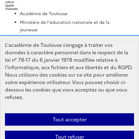
Académie de Toulouse
Ministère de l'éducation nationale et de la
jeunesse
Ministère de l'enseignement supérieur et de la
L'académie de Toulouse s’engage à traiter vos
recherche
données à caractère personnel dans le respect de la
Portail Pédagogique Académique
loi n° 78-17 du 6 janvier 1978 modifiée relative à
Nous contacter
l'informatique, aux fichiers et aux libertés et du RGPD.
Nous utilisons des cookies sur ce site pour améliorer
votre expérience utilisateur. Vous pouvez choisir ci-
DSDEN du Lot
dessous les cookies que vous acceptez ou que vous
1 place Jean-Jacques Chapou
refusez.
46000 Cahors
Formulaire de contact
Tout accepter
Accessibilité : non conforme
Mentions Légales
Connexion
Tout refuser
Paramètres d'affichage
Gestion des cookies