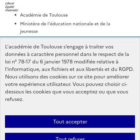
Académie de Toulouse
Ministère de l'éducation nationale et de la
jeunesse
Ministère de l'enseignement supérieur et de la
L'académie de Toulouse s’engage à traiter vos
recherche
données à caractère personnel dans le respect de la
Portail Pédagogique Académique
loi n° 78-17 du 6 janvier 1978 modifiée relative à
Nous contacter
l'informatique, aux fichiers et aux libertés et du RGPD.
Nous utilisons des cookies sur ce site pour améliorer
votre expérience utilisateur. Vous pouvez choisir ci-
DSDEN du Lot
dessous les cookies que vous acceptez ou que vous
1 place Jean-Jacques Chapou
refusez.
46000 Cahors
Formulaire de contact
Tout accepter
Accessibilité : non conforme
Mentions Légales
Connexion
Tout refuser
Paramètres d'affichage
Gestion des cookies