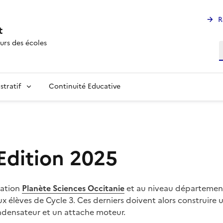
R
t
urs des écoles
R
stratif
Continuité Educative
 Edition 2025
iation
Planète Sciences Occitanie
et au niveau départementa
aux élèves de Cycle 3. Ces derniers doivent alors construire 
condensateur et un attache moteur.