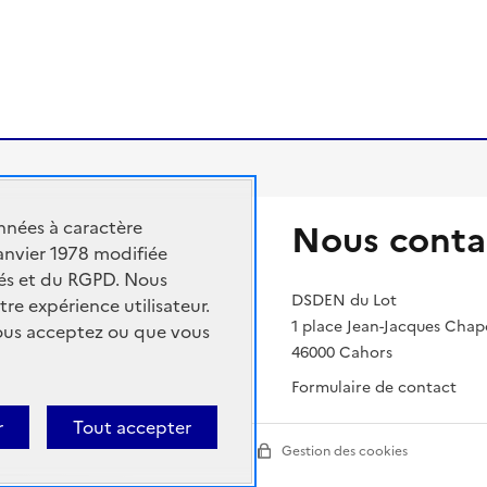
nnées à caractère
Nous conta
janvier 1978 modifiée
n nationale et de la jeunesse
rtés et du RGPD. Nous
ment supérieur et de la recherche
DSDEN du Lot
tre expérience utilisateur.
1 place Jean-Jacques Cha
vous acceptez ou que vous
cadémique
46000 Cahors
Formulaire de contact
r
Tout accepter
ion
Paramètres d'affichage
Gestion des cookies