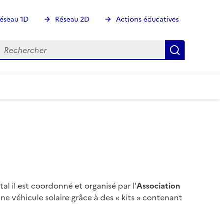
éseau 1D
Réseau 2D
Actions éducatives
echercher
Rechercher
Recherch
l il est coordonné et organisé par l'
Association
une véhicule solaire grâce à des « kits » contenant