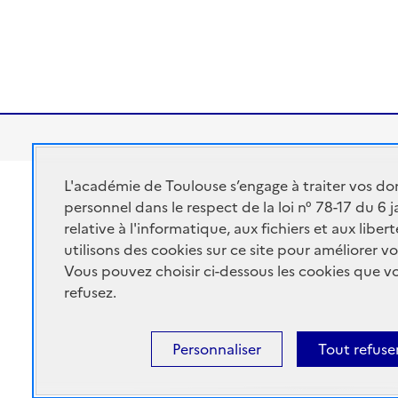
L'académie de Toulouse s’engage à traiter vos do
Académie de Toulouse
personnel dans le respect de la loi n° 78-17 du 6 
ACADÉMIE DE
Ministère de l'éducatio
relative à l'informatique, aux fichiers et aux libe
TOULOUSE
Ministère de l'enseigne
utilisons des cookies sur ce site pour améliorer vo
Vous pouvez choisir ci-dessous les cookies que 
Portail Pédagogique A
refusez.
Personnaliser
Tout refuse
Accessibilité : non conforme
Mentions Légales
Connex