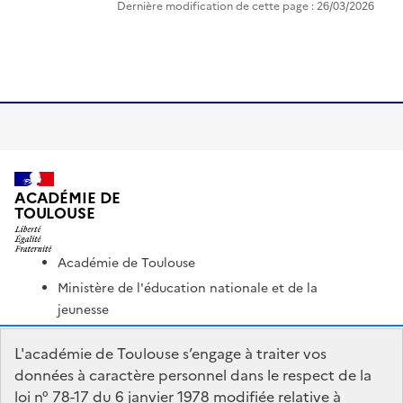
Dernière modification de cette page : 26/03/2026
ACADÉMIE DE
TOULOUSE
Académie de Toulouse
Ministère de l'éducation nationale et de la
jeunesse
Ministère de l'enseignement supérieur et de la
L'académie de Toulouse s’engage à traiter vos
recherche
données à caractère personnel dans le respect de la
Portail Pédagogique Académique
loi n° 78-17 du 6 janvier 1978 modifiée relative à