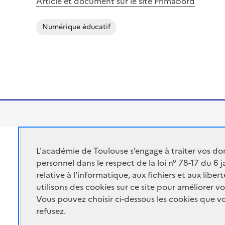
Article et document sur le site Primàbord
Numérique éducatif
Académie de Toulouse
L'académie de Toulouse s’engage à traiter vos do
ACADÉMIE DE
Ministère de l'éducatio
personnel dans le respect de la loi n° 78-17 du 6 
TOULOUSE
relative à l'informatique, aux fichiers et aux libe
Ministère de l'enseigne
utilisons des cookies sur ce site pour améliorer vo
Portail Pédagogique A
Vous pouvez choisir ci-dessous les cookies que 
refusez.