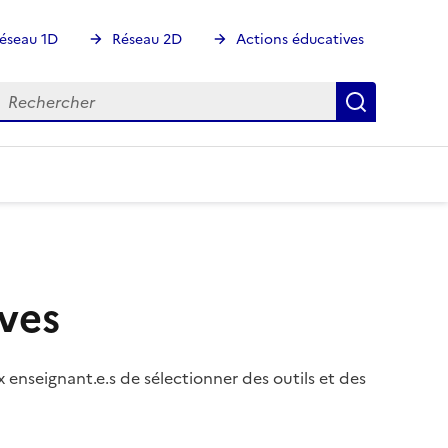
éseau 1D
Réseau 2D
Actions éducatives
echercher
Rechercher
Recherch
ves
nseignant.e.s de sélectionner des outils et des