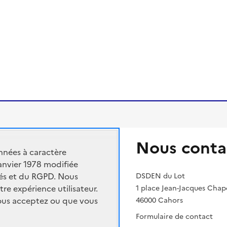
Nous conta
nnées à caractère
n nationale et de la jeunesse
janvier 1978 modifiée
rtés et du RGPD. Nous
ment supérieur et de la recherche
DSDEN du Lot
tre expérience utilisateur.
1 place Jean-Jacques Cha
cadémique
vous acceptez ou que vous
46000 Cahors
Formulaire de contact