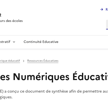
R
t
urs des écoles
R
stratif
Continuité Educative
ique éducatif
Ressources Éducatives
ces Numériques Éducati
) a conçu ce document de synthèse afin de permettre aux e
giques.