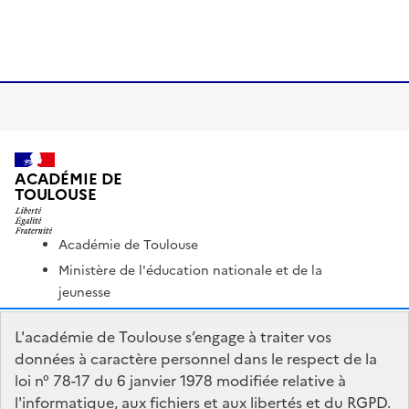
ACADÉMIE DE
TOULOUSE
Académie de Toulouse
Ministère de l'éducation nationale et de la
jeunesse
Ministère de l'enseignement supérieur et de la
L'académie de Toulouse s’engage à traiter vos
recherche
données à caractère personnel dans le respect de la
Portail Pédagogique Académique
loi n° 78-17 du 6 janvier 1978 modifiée relative à
Nous contacter
l'informatique, aux fichiers et aux libertés et du RGPD.