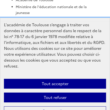
Académie de Toulouse
Ministère de l'éducation nationale et de la
jeunesse
Ministère de l'enseignement supérieur et de la
L'académie de Toulouse s’engage à traiter vos
recherche
données à caractère personnel dans le respect de la
Portail Pédagogique Académique
loi n° 78-17 du 6 janvier 1978 modifiée relative à
Nous contacter
l'informatique, aux fichiers et aux libertés et du RGPD.
Nous utilisons des cookies sur ce site pour améliorer
votre expérience utilisateur. Vous pouvez choisir ci-
DSDEN du Lot
dessous les cookies que vous acceptez ou que vous
1 place Jean-Jacques Chapou
refusez.
46000 Cahors
Formulaire de contact
Tout accepter
Accessibilité : non conforme
Mentions Légales
Connexion
Tout refuser
Paramètres d'affichage
Gestion des cookies
Sauf mention contraire, tous les textes de ce site sont sous
license