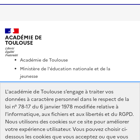
ACADÉMIE DE
TOULOUSE
Académie de Toulouse
Ministère de l'éducation nationale et de la
jeunesse
Ministère de l'enseignement supérieur et de la
L'académie de Toulouse s’engage à traiter vos
recherche
données à caractère personnel dans le respect de la
Portail Pédagogique Académique
loi n° 78-17 du 6 janvier 1978 modifiée relative à
Nous contacter
l'informatique, aux fichiers et aux libertés et du RGPD.
Nous utilisons des cookies sur ce site pour améliorer
votre expérience utilisateur. Vous pouvez choisir ci-
DSDEN du Lot
dessous les cookies que vous acceptez ou que vous
1 place Jean-Jacques Chapou