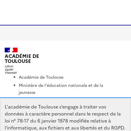
ACADÉMIE DE
TOULOUSE
Académie de Toulouse
Ministère de l'éducation nationale et de la
jeunesse
Ministère de l'enseignement supérieur et de la
L'académie de Toulouse s’engage à traiter vos
recherche
données à caractère personnel dans le respect de la
Portail Pédagogique Académique
loi n° 78-17 du 6 janvier 1978 modifiée relative à
Nous contacter
l'informatique, aux fichiers et aux libertés et du RGPD.