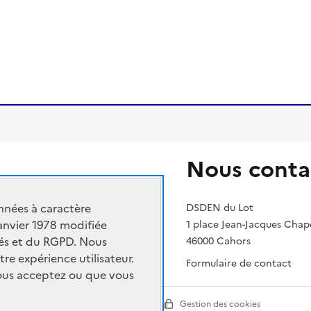
Nous conta
n nationale et de la jeunesse
nnées à caractère
ment supérieur et de la recherche
DSDEN du Lot
janvier 1978 modifiée
1 place Jean-Jacques Cha
cadémique
rtés et du RGPD. Nous
46000 Cahors
tre expérience utilisateur.
Formulaire de contact
vous acceptez ou que vous
ion
Paramètres d'affichage
Gestion des cookies