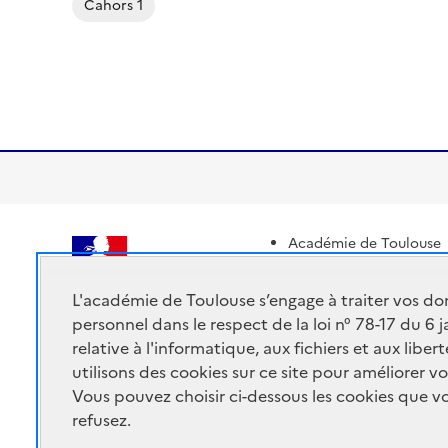
Cahors 1
Académie de Toulouse
ACADÉMIE DE
Ministère de l'éducatio
TOULOUSE
L'académie de Toulouse s’engage à traiter vos do
Ministère de l'enseigne
personnel dans le respect de la loi n° 78-17 du 6 
Portail Pédagogique A
relative à l'informatique, aux fichiers et aux libe
utilisons des cookies sur ce site pour améliorer vo
Vous pouvez choisir ci-dessous les cookies que 
refusez.
Accessibilité : non conforme
Mentions Légales
Connex