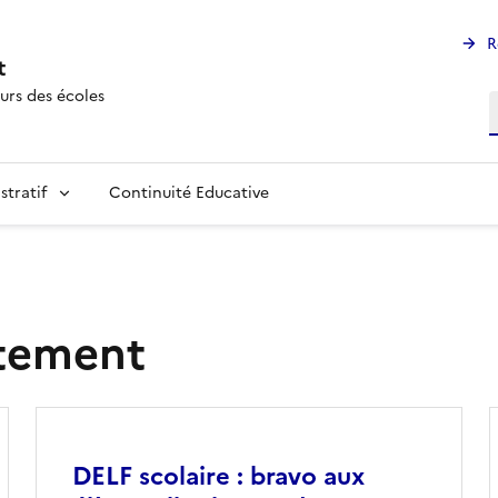
R
t
urs des écoles
R
stratif
Continuité Educative
rtement
Image
DELF scolaire : bravo aux