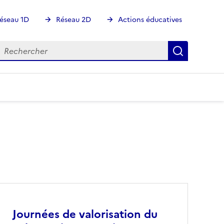
éseau 1D
Réseau 2D
Actions éducatives
echercher
Rechercher
Recherch
Image
Journées de valorisation du