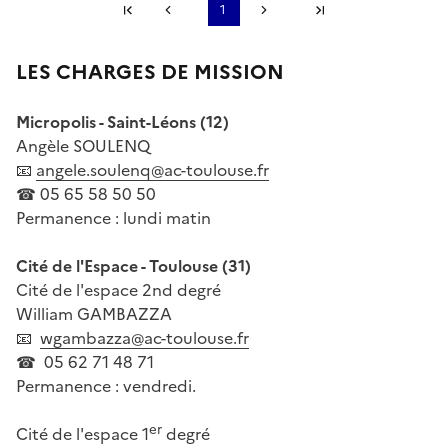
Première page
1
Page précédente
Page suivante
Dernière page
LES CHARGES DE MISSION
S'abonner à Accordéon
Micropolis - Saint-Léons (12)
Angèle SOULENQ
📧
angele.soulenq@ac-toulouse.fr
☎ 05 65 58 50 50
Permanence : lundi matin
Cité de l'Espace - Toulouse (31)
Cité de l'espace 2nd degré
William GAMBAZZA
📧
wgambazza@ac-toulouse.fr
☎ 05 62 71 48 71
Permanence : vendredi.
er
Cité de l'espace 1
degré