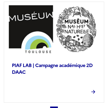
Image
de
couverture
(conseillée)
PIAF LAB | Campagne académique 2D
DAAC