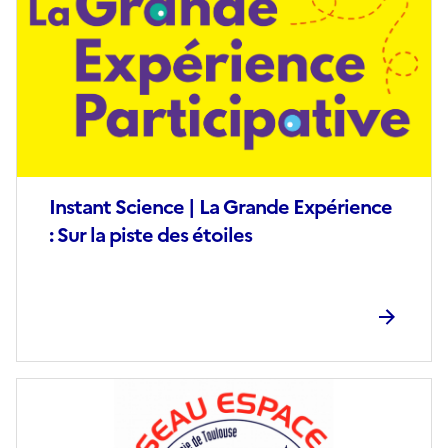
couverture
(conseillée)
Instant Science | La Grande Expérience
: Sur la piste des étoiles
Image
de
couverture