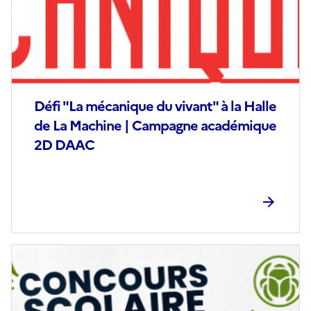
Défi "La mécanique du vivant" à la Halle
de La Machine | Campagne académique
2D DAAC
Image
de
couverture
(conseillée)