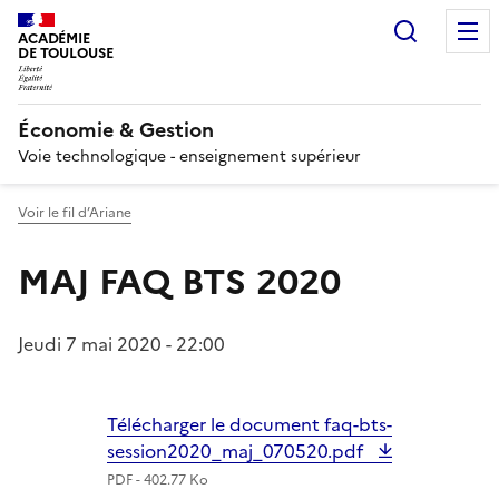
Recherc
ACADÉMIE
DE TOULOUSE
Économie & Gestion
Voie technologique - enseignement supérieur
Voir le fil d’Ariane
MAJ FAQ BTS 2020
Jeudi 7 mai 2020 - 22:00
Télécharger le document faq-bts-
session2020_maj_070520.pdf
PDF - 402.77 Ko