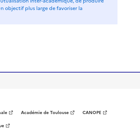
 mutualisation inter-académique, de produire
objectif plus large de favoriser la
nale
Académie de Toulouse
CANOPE
ue