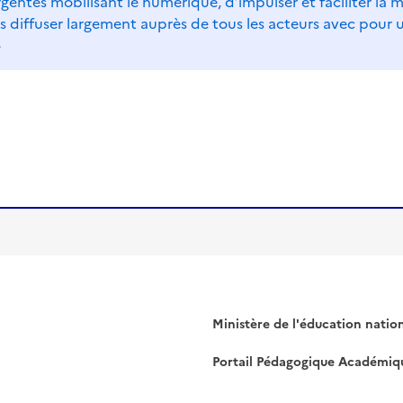
rgentes mobilisant le numérique, d’impulser et faciliter la
diffuser largement auprès de tous les acteurs avec pour un 
»
Ministère de l'éducation natio
Portail Pédagogique Académiq