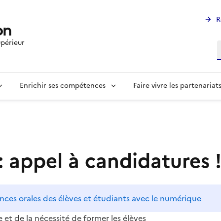
R
on
périeur
R
Enrichir ses compétences
Faire vivre les partenariat
appel à candidatures 
es orales des élèves et étudiants avec le numérique
t de la nécessité de former les élèves